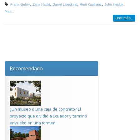
,
,
,
,
,
Frank Gehry
Zaha Hadid
Daniel Libeskind
Rem Koolhaas
John Hejduk
Más...
Leer más...
Recomendado
¿Un museo o una caja de concreto? El
proyecto que dividió a Ecuador y terminó
envuelto en una tormen...