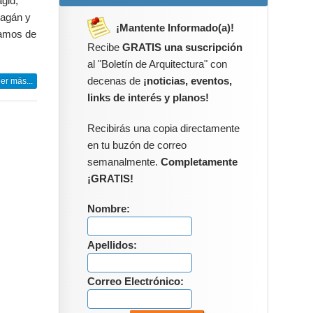
agid,
ragán y
¡Mantente Informado(a)!
ramos de
Recibe
GRATIS una suscripción
al "Boletín de Arquitectura" con
decenas de
¡noticias, eventos,
er más...
links de interés y planos!
Recibirás una copia directamente
en tu buzón de correo
semanalmente.
Completamente
¡GRATIS!
Nombre:
Apellidos:
Correo Electrónico: