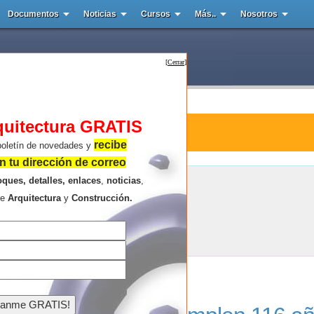
Documentos
Noticias
Cursos
Más..
Nosotros
[
Cerrar
]
quitectura GRATIS
ra : Jill Magid
recibe
boletín de novedades y
 tu dirección de correo
oques, detalles, enlaces
,
noticias
,
Jill Magid
re
Arquitectura
y
Construcción.
Resultados de la búsqueda .