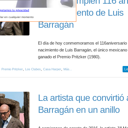
Hoy se cumplen 116 a
del nacimiento de Luis
spetamos tu privacidad
lar en cualquier momento
Barragán
El día de hoy conmemoramos el 116aniversario 
nacimiento de Luis Barragán, el único mexicano
ganado el Premio Pritzker (1980).
,
,
,
,
Le
Premio Pritzker
Los Clubes
Casa Harper
Más...
La artista que convirtió 
Barragán en un anillo