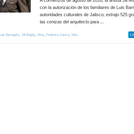
A comienzos de agosto de 2016, la artista Jill M
con la autorización de los familiares de Luis Bar
autoridades culturales de Jalisco, extrajo 525 g
las cenizas del arquitecto para ...
,
,
,
,
Le
Luis Barragán
Jill Magid
Vitra
Federica Zanco
Más...