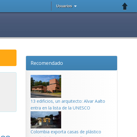
Usuarios
Recomendado
13 edificios, un arquitecto: Alvar Aalto
entra en la lista de la UNESCO
Colombia exporta casas de plástico