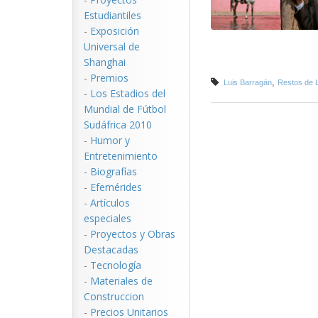
Estudiantiles
-
Exposición
Universal de
Shanghai
-
Premios
,
Luis Barragán
Restos de 
-
Los Estadios del
Mundial de Fútbol
Sudáfrica 2010
-
Humor y
Entretenimiento
-
Biografías
-
Efemérides
-
Artículos
especiales
-
Proyectos y Obras
Destacadas
-
Tecnología
-
Materiales de
Construccion
-
Precios Unitarios