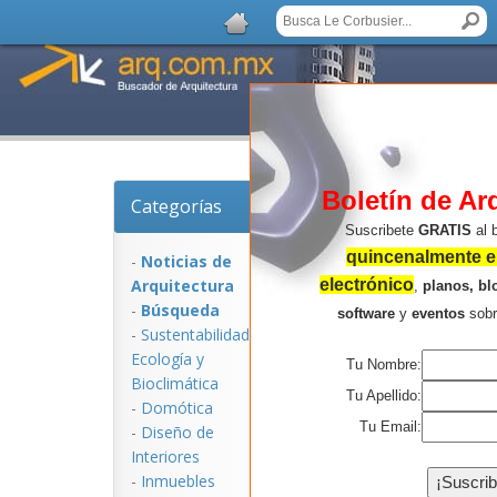
Boletín de Ar
Categorías
Noticias de Arquitectu
Suscribete
GRATIS
al 
quincenalmente en
-
Noticias de
Arquitectura
electrónico
,
planos, bl
-
Búsqueda
software
y
eventos
sob
-
Sustentabilidad,
Ecologí­a y
Tu Nombre:
Bioclimática
Tu Apellido:
-
Domótica
Tu Email:
-
Diseño de
Interiores
NOTICIAS:
-
Inmuebles