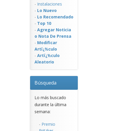
-
Instalaciones
-
Lo Nuevo
-
Lo Recomendado
-
Top 10
-
Agregar Noticia
o Nota De Prensa
-
Modificar
Artï¿½culo
-
Artï¿½culo
Aleatorio
Búsqueda
Lo más buscado
durante la última
semana:
-
Premio
Pritzker