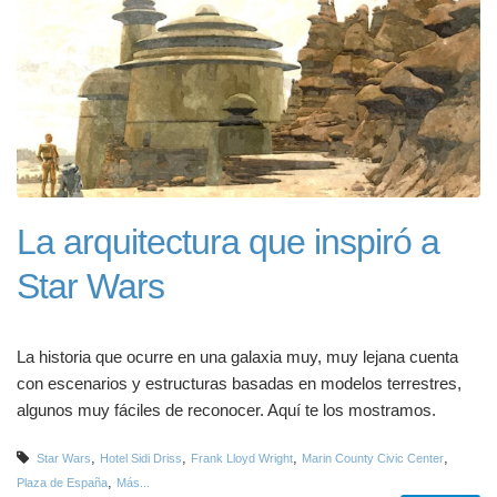
La arquitectura que inspiró a
Star Wars
La historia que ocurre en una galaxia muy, muy lejana cuenta
con escenarios y estructuras basadas en modelos terrestres,
algunos muy fáciles de reconocer. Aquí te los mostramos.
,
,
,
,
Star Wars
Hotel Sidi Driss
Frank Lloyd Wright
Marin County Civic Center
,
Plaza de España
Más...