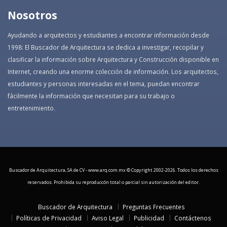
Nosotros
Ayudando a arquitectos y estudiantes a encontrar información desde
1998: El Buscador de Arquitectura se dedica a investigar, recopilar y
clasificar la información sobre Arquitectura y Construcción disponible en
Internet, creando una enorme colección de información. Los arquitectos,
estudiantes y personas interesadas en el tema, puedan encontrar
fácilmente la información que necesitan para su trabajo o
entretenimiento.
Buscador de Arquitectura, SA de CV - www.arq.com.mx © Copyright 2002-
2026. Todos los derechos
reservados. Prohibida su reproduccón total o parcial sin autorización del editor.
Buscador de Arquitectura
Preguntas Frecuentes
Políticas de Privacidad
Aviso Legal
Publicidad
Contáctenos