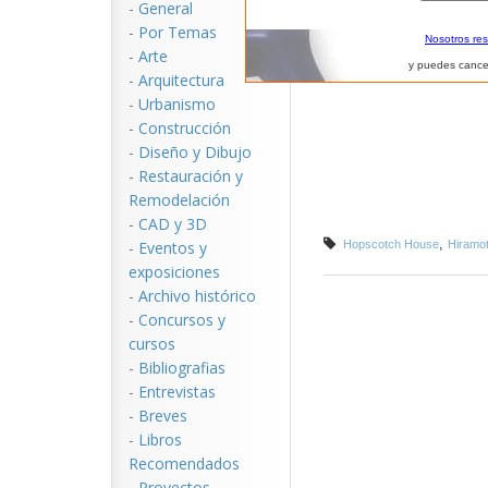
-
General
-
Por Temas
Nosotros re
-
Arte
y puedes cance
-
Arquitectura
-
Urbanismo
-
Construcción
-
Diseño y Dibujo
-
Restauración y
Remodelación
-
CAD y 3D
,
-
Eventos y
Hopscotch House
Hiramot
exposiciones
-
Archivo histórico
-
Concursos y
cursos
-
Bibliografias
-
Entrevistas
-
Breves
-
Libros
Recomendados
-
Proyectos