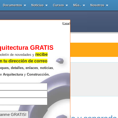
Documentos
Noticias
Cursos
Más..
Nosotros
[
Cerrar
]
quitectura GRATIS
tura : Hiramoto Design Studio
recibe
boletín de novedades y
 tu dirección de correo
oques, detalles, enlaces
,
noticias
,
Hiramoto Design Studio
re
Arquitectura
y
Construcción.
Resultados de la búsqueda .