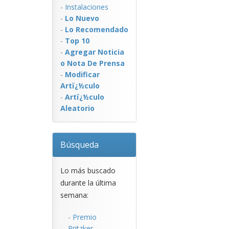
-
Instalaciones
-
Lo Nuevo
-
Lo Recomendado
-
Top 10
-
Agregar Noticia
o Nota De Prensa
-
Modificar
Artï¿½culo
-
Artï¿½culo
Aleatorio
Búsqueda
Lo más buscado
durante la última
semana:
-
Premio
Pritzker