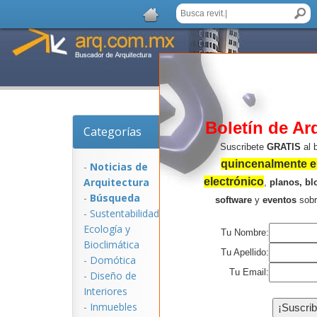
Boletín de Ar
Categorías
Noticias de Arquitec
Suscribete
GRATIS
al 
quincenalmente en
-
Noticias de
Arquitectura
electrónico
,
planos, bl
-
Búsqueda
software
y
eventos
sob
-
Sustentabilidad,
Ecologí­a y
Tu Nombre:
Bioclimática
Tu Apellido:
-
Domótica
Tu Email:
-
Diseño de
Interiores
NOTICIAS:
-
Inmuebles