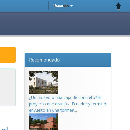
Usuarios
Recomendado
¿Un museo o una caja de concreto? El
proyecto que dividió a Ecuador y terminó
envuelto en una tormen...