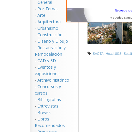
-
General
-
Por Temas
Nosotros re
-
Arte
y puedes cance
-
Arquitectura
-
Urbanismo
-
Construcción
-
Diseño y Dibujo
-
Restauración y
Remodelación
,
,
SAOTA
Head 1815
Sudáf
-
CAD y 3D
-
Eventos y
exposiciones
-
Archivo histórico
-
Concursos y
cursos
-
Bibliografias
-
Entrevistas
-
Breves
-
Libros
Recomendados
-
Proyectos