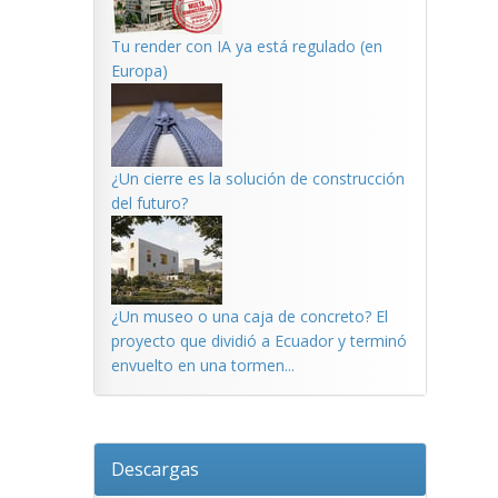
Tu render con IA ya está regulado (en
Europa)
¿Un cierre es la solución de construcción
del futuro?
¿Un museo o una caja de concreto? El
proyecto que dividió a Ecuador y terminó
envuelto en una tormen...
Descargas