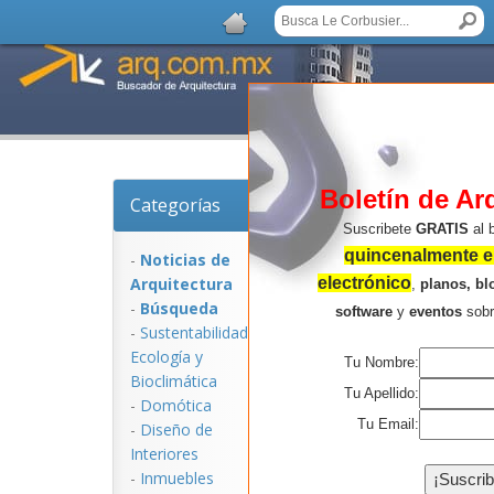
Boletín de Ar
Categorías
Noticias de Arquitec
Suscribete
GRATIS
al 
quincenalmente en
-
Noticias de
Arquitectura
electrónico
,
planos, bl
-
Búsqueda
software
y
eventos
sob
-
Sustentabilidad,
Ecologí­a y
Tu Nombre:
Bioclimática
Tu Apellido:
-
Domótica
Tu Email:
-
Diseño de
Interiores
NOTICIAS:
-
Inmuebles