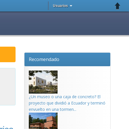
Usuarios
Recomendado
¿Un museo o una caja de concreto? El
proyecto que dividió a Ecuador y terminó
envuelto en una tormen...