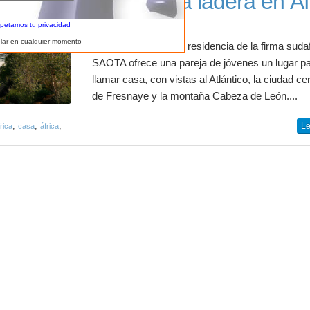
Casa en la ladera en Áf
spetamos tu privacidad
lar en cualquier momento
Head 1815, elegante residencia de la firma suda
SAOTA ofrece una pareja de jóvenes un lugar p
llamar casa, con vistas al Atlántico, la ciudad c
de Fresnaye y la montaña Cabeza de León....
,
,
,
Le
rica
casa
áfrica