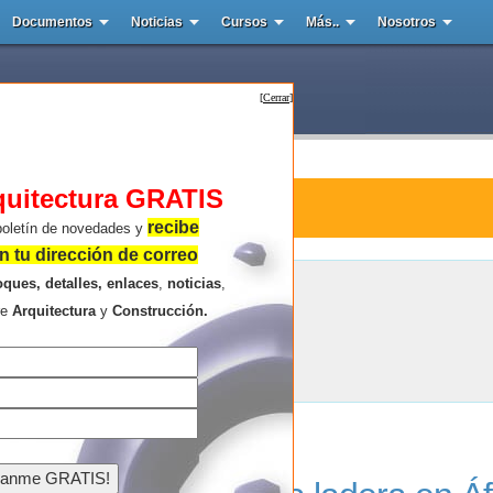
Documentos
Noticias
Cursos
Más..
Nosotros
[
Cerrar
]
quitectura GRATIS
tura : Head 1815
recibe
boletín de novedades y
 tu dirección de correo
oques, detalles, enlaces
,
noticias
,
Head 1815
re
Arquitectura
y
Construcción.
Resultados de la búsqueda .