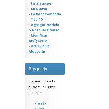
-
Instalaciones
-
Lo Nuevo
-
Lo Recomendado
-
Top 10
-
Agregar Noticia
o Nota De Prensa
-
Modificar
Artï¿½culo
-
Artï¿½culo
Aleatorio
Búsqueda
Lo más buscado
durante la última
semana:
-
Premio
Pritzker