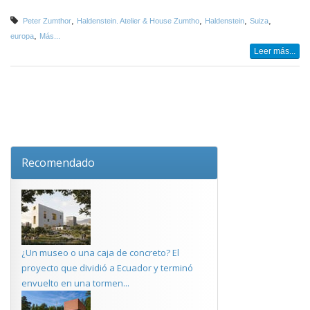
,
,
,
,
Peter Zumthor
Haldenstein. Atelier & House Zumtho
Haldenstein
Suiza
,
europa
Más...
Leer más...
Recomendado
¿Un museo o una caja de concreto? El
proyecto que dividió a Ecuador y terminó
envuelto en una tormen...