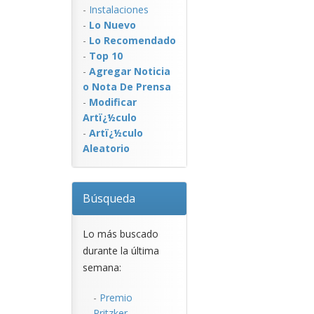
-
Instalaciones
-
Lo Nuevo
-
Lo Recomendado
-
Top 10
-
Agregar Noticia
o Nota De Prensa
-
Modificar
Artï¿½culo
-
Artï¿½culo
Aleatorio
Búsqueda
Lo más buscado
durante la última
semana:
-
Premio
Pritzker