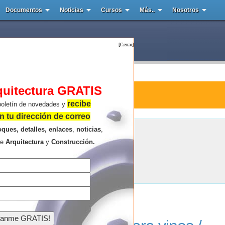
Documentos
Noticias
Cursos
Más..
Nosotros
[
Cerrar
]
quitectura GRATIS
tura : Gramazio
recibe
boletín de novedades y
 tu dirección de correo
oques, detalles, enlaces
,
noticias
,
Gramazio
re
Arquitectura
y
Construcción.
Resultados de la búsqueda .