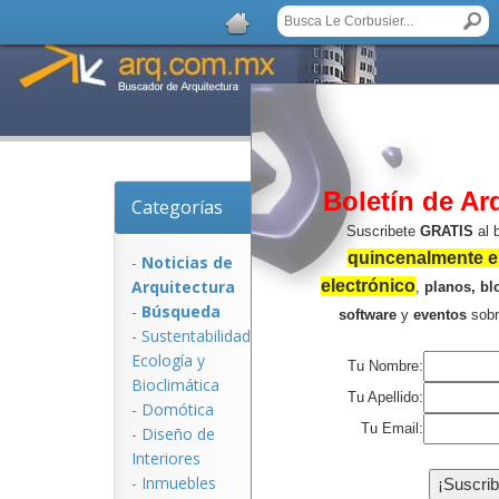
Boletín de Ar
Categorías
Noticias de Arquitec
Suscribete
GRATIS
al 
quincenalmente en
-
Noticias de
Arquitectura
electrónico
,
planos, bl
-
Búsqueda
software
y
eventos
sob
-
Sustentabilidad,
Ecologí­a y
Tu Nombre:
Bioclimática
Tu Apellido:
-
Domótica
Tu Email:
-
Diseño de
Interiores
NOTICIAS:
-
Inmuebles