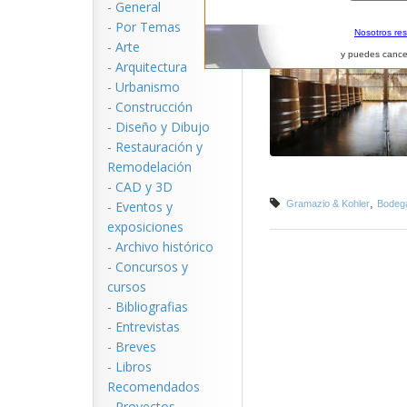
-
General
-
Por Temas
Nosotros re
-
Arte
y puedes cance
-
Arquitectura
-
Urbanismo
-
Construcción
-
Diseño y Dibujo
-
Restauración y
Remodelación
-
CAD y 3D
,
-
Eventos y
Gramazio & Kohler
Bodega
exposiciones
-
Archivo histórico
-
Concursos y
cursos
-
Bibliografias
-
Entrevistas
-
Breves
-
Libros
Recomendados
-
Proyectos