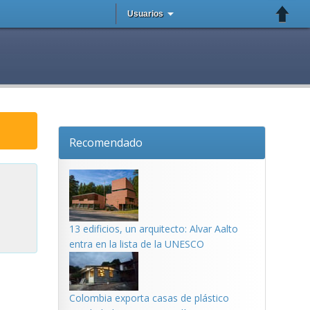
Usuarios
Recomendado
13 edificios, un arquitecto: Alvar Aalto
entra en la lista de la UNESCO
Colombia exporta casas de plástico