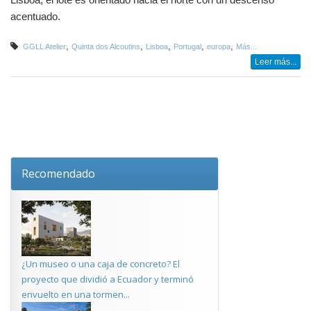
acentuado.
,
,
,
,
,
GGLL Atelier
Quinta dos Alcoutins
Lisboa
Portugal
europa
Más...
Leer más...
Recomendado
¿Un museo o una caja de concreto? El
proyecto que dividió a Ecuador y terminó
envuelto en una tormen...