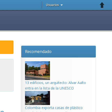
Usuarios
Recomendado
13 edificios, un arquitecto: Alvar Aalto
entra en la lista de la UNESCO
Colombia exporta casas de plástico