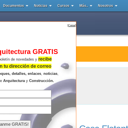
Documentos
Noticias
Cursos
Más..
Nosotros
[
Cerrar
]
quitectura GRATIS
tura : Floating House
recibe
boletín de novedades y
 tu dirección de correo
oques, detalles, enlaces
,
noticias
,
Floating House
re
Arquitectura
y
Construcción.
Resultados de la búsqueda .