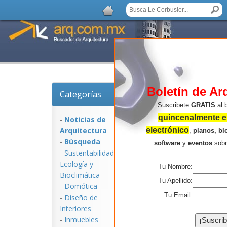
Boletín de Ar
Categorías
Noticias de Arquitec
Suscribete
GRATIS
al 
quincenalmente en
-
Noticias de
Arquitectura
electrónico
,
planos, bl
-
Búsqueda
software
y
eventos
sob
-
Sustentabilidad,
Ecologí­a y
Tu Nombre:
Bioclimática
Tu Apellido:
-
Domótica
Tu Email:
-
Diseño de
Interiores
NOTICIAS:
-
Inmuebles