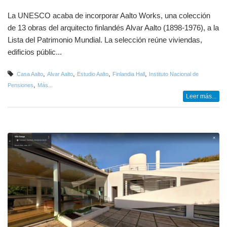
La UNESCO acaba de incorporar Aalto Works, una colección
de 13 obras del arquitecto finlandés Alvar Aalto (1898-1976), a la
Lista del Patrimonio Mundial. La selección reúne viviendas,
edificios públic...
,
,
,
,
Casa Aalto
Alvar Aalto
Estudio Aalto
Finlandia Hall
Instituto Nacional de
,
Pensiones
Más...
Leer más...