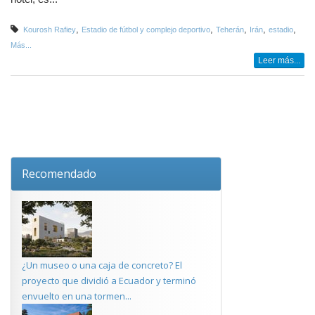
,
,
,
,
,
Kourosh Rafiey
Estadio de fútbol y complejo deportivo
Teherán
Irán
estadio
Más...
Leer más...
Recomendado
¿Un museo o una caja de concreto? El
proyecto que dividió a Ecuador y terminó
envuelto en una tormen...