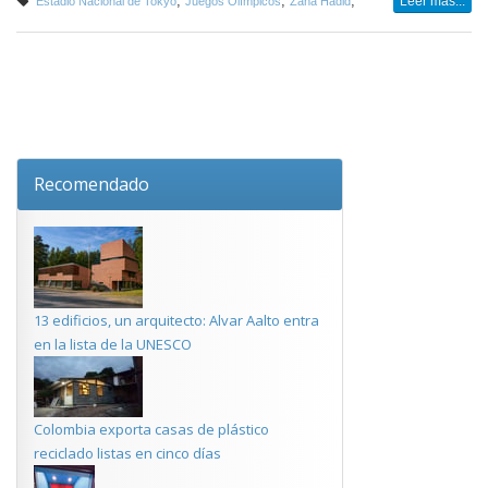
,
,
,
Leer más...
Estadio Nacional de Tokyo
Juegos Olímpicos
Zaha Hadid
Recomendado
13 edificios, un arquitecto: Alvar Aalto entra
en la lista de la UNESCO
Colombia exporta casas de plástico
reciclado listas en cinco días