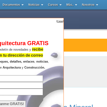
Documentos
Noticias
Cursos
Más..
Nosotros
[
Cerrar
]
quitectura GRATIS
ura : El mineral
recibe
boletín de novedades y
 tu dirección de correo
oques, detalles, enlaces
,
noticias
,
El mineral
re
Arquitectura
y
Construcción.
Resultados de la búsqueda .