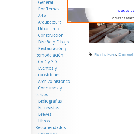
-
General
-
Por Temas
Nosotros re
-
Arte
y puedes cance
-
Arquitectura
-
Urbanismo
-
Construcción
-
Diseño y Dibujo
-
Restauración y
Remodelación
,
Planning Korea
El mineral
-
CAD y 3D
-
Eventos y
exposiciones
-
Archivo histórico
-
Concursos y
cursos
-
Bibliografias
-
Entrevistas
-
Breves
-
Libros
Recomendados
-
Proyectos