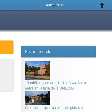
Usuarios
Recomendado
13 edificios, un arquitecto: Alvar Aalto
entra en la lista de la UNESCO
Colombia exporta casas de plástico