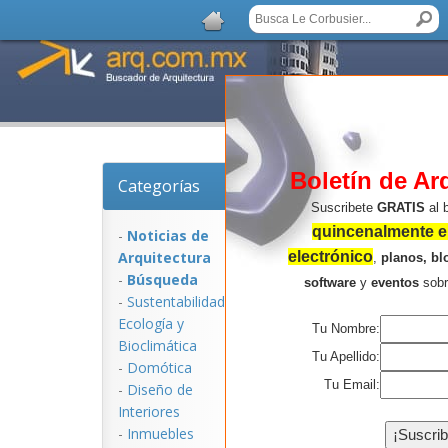
Boletín de Ar
Categorías
Noticias de Arquitect
Suscribete
GRATIS
al 
quincenalmente en
-
Noticias de
Arquitectura
electrónico
,
planos, bl
-
Búsqueda
software
y
eventos
sob
-
Sustentabilidad,
Ecologí­a y
Tu Nombre:
Bioclimática
Tu Apellido:
-
Domótica
Tu Email:
-
Diseño de
Interiores
NOTICIAS:
-
Inmuebles