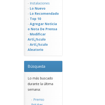
-
Instalaciones
-
Lo Nuevo
-
Lo Recomendado
-
Top 10
-
Agregar Noticia
o Nota De Prensa
-
Modificar
Artï¿½culo
-
Artï¿½culo
Aleatorio
Búsqueda
Lo más buscado
durante la última
semana:
-
Premio
Pritzker