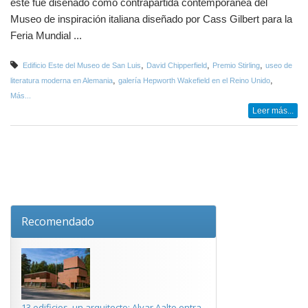
este fue diseñado como contrapartida contemporánea del
Museo de inspiración italiana diseñado por Cass Gilbert para la
Feria Mundial ...
,
,
,
Edificio Este del Museo de San Luis
David Chipperfield
Premio Stirling
useo de
,
,
literatura moderna en Alemania
galería Hepworth Wakefield en el Reino Unido
Más...
Leer más...
Recomendado
13 edificios, un arquitecto: Alvar Aalto entra