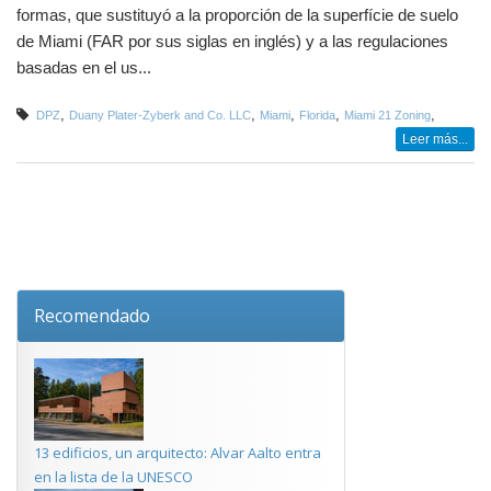
formas, que sustituyó a la proporción de la superfície de suelo
de Miami (FAR por sus siglas en inglés) y a las regulaciones
basadas en el us...
,
,
,
,
,
DPZ
Duany Plater-Zyberk and Co. LLC
Miami
Florida
Miami 21 Zoning
Leer más...
Recomendado
13 edificios, un arquitecto: Alvar Aalto entra
en la lista de la UNESCO