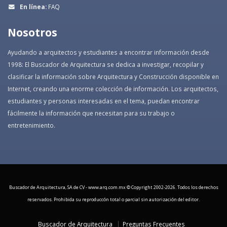
En línea:
FAQ
Nosotros
Ayudando a arquitectos y estudiantes a encontrar información desde
1998: El Buscador de Arquitectura se dedica a investigar, recopilar y
clasificar la información sobre Arquitectura y Construcción disponible en
Internet, creando una enorme colección de información. Los arquitectos,
estudiantes y personas interesadas en el tema, puedan encontrar
fácilmente la información que necesitan para su trabajo o
entretenimiento.
Buscador de Arquitectura, SA de CV - www.arq.com.mx © Copyright 2002-
2026. Todos los derechos
reservados. Prohibida su reproduccón total o parcial sin autorización del editor.
Buscador de Arquitectura
Preguntas Frecuentes