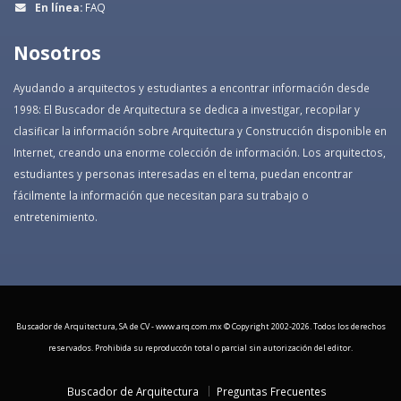
En línea:
FAQ
Nosotros
Ayudando a arquitectos y estudiantes a encontrar información desde
1998: El Buscador de Arquitectura se dedica a investigar, recopilar y
clasificar la información sobre Arquitectura y Construcción disponible en
Internet, creando una enorme colección de información. Los arquitectos,
estudiantes y personas interesadas en el tema, puedan encontrar
fácilmente la información que necesitan para su trabajo o
entretenimiento.
Buscador de Arquitectura, SA de CV - www.arq.com.mx © Copyright 2002-
2026. Todos los derechos
reservados. Prohibida su reproduccón total o parcial sin autorización del editor.
Buscador de Arquitectura
Preguntas Frecuentes