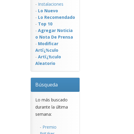
-
Instalaciones
-
Lo Nuevo
-
Lo Recomendado
-
Top 10
-
Agregar Noticia
o Nota De Prensa
-
Modificar
Artï¿½culo
-
Artï¿½culo
Aleatorio
Búsqueda
Lo más buscado
durante la última
semana:
-
Premio
Pritzker