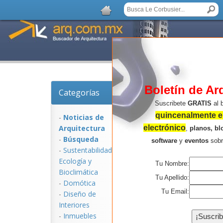
Boletín de Ar
Categorías
Noticias de Arquitec
Suscribete
GRATIS
al 
quincenalmente en
-
Noticias de
Arquitectura
electrónico
,
planos, bl
-
Búsqueda
software
y
eventos
sob
-
Sustentabilidad,
Ecologí­a y
Tu Nombre:
Bioclimática
Tu Apellido:
-
Domótica
Tu Email:
-
Diseño de
Interiores
NOTICIAS:
-
Inmuebles