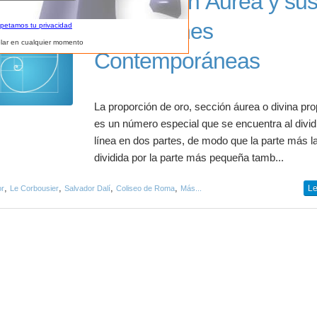
La Sección Áurea y su
Aplicaciones
spetamos tu privacidad
lar en cualquier momento
Contemporáneas
La proporción de oro, sección áurea o divina pr
es un número especial que se encuentra al divid
línea en dos partes, de modo que la parte más l
dividida por la parte más pequeña tamb...
,
,
,
,
Le
or
Le Corbousier
Salvador Dalí
Coliseo de Roma
Más...