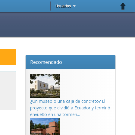
Usuarios
Recomendado
¿Un museo o una caja de concreto? El
proyecto que dividió a Ecuador y terminó
envuelto en una tormen...