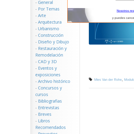
-
General
-
Por Temas
Nosotros re
-
Arte
y puedes cance
-
Arquitectura
-
Urbanismo
-
Construcción
-
Diseño y Dibujo
-
Restauración y
Remodelación
-
CAD y 3D
-
Eventos y
exposiciones
,
Mies Van der Rohe
Modul
-
Archivo histórico
-
Concursos y
cursos
-
Bibliografias
-
Entrevistas
-
Breves
-
Libros
Recomendados
-
Proyectos