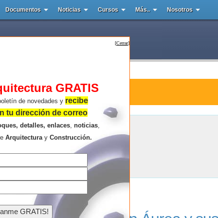
Documentos
Noticias
Cursos
Más..
Nosotros
[
Cerrar
]
quitectura GRATIS
tura : Coliseo de Roma
recibe
boletín de novedades y
 tu dirección de correo
oques, detalles, enlaces
,
noticias
,
Coliseo de Roma
re
Arquitectura
y
Construcción.
Resultados de la búsqueda .