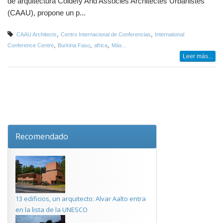
de arquitectura Coldefy And Associes Architectes Urbanistes
(CAAU), propone un p...
,
,
CAAU Architects
Centro Internacional de Conferencias
International
,
,
,
Conference Centre
Burkina Faso
africa
Más...
Leer más...
Recomendado
13 edificios, un arquitecto: Alvar Aalto entra
en la lista de la UNESCO