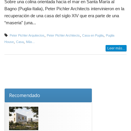
Sobre una colina orientada hacia el mar en Santa María al
Bagno (Puglia-Italia), Peter Pichler Architects intervinieron en la
recuperación de una casa del siglo XIV que era parte de una
“maseria” (una...
,
,
,
Peter Pichler Arquitectos
Peter Pichler Architects
Casa en Puglia
Puglia
,
,
House
Casa
Más...
Leer más...
Recomendado