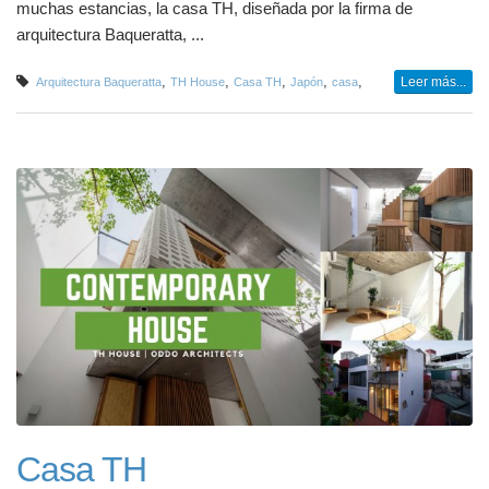
muchas estancias, la casa TH, diseñada por la firma de
arquitectura Baqueratta, ...
,
,
,
,
,
Leer más...
Arquitectura Baqueratta
TH House
Casa TH
Japón
casa
Casa TH