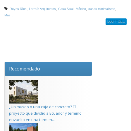
,
,
,
,
,
Reyes Ríos
Larraín Arquitectos
Casa Sisal
México
casas minimalistas
Más...
Leer más...
Recomendado
¿Un museo o una caja de concreto? El
proyecto que dividió a Ecuador y terminó
envuelto en una tormen...