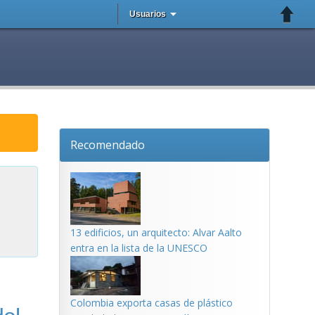
Usuarios
Recomendado
13 edificios, un arquitecto: Alvar Aalto
entra en la lista de la UNESCO
Colombia exporta casas de plástico