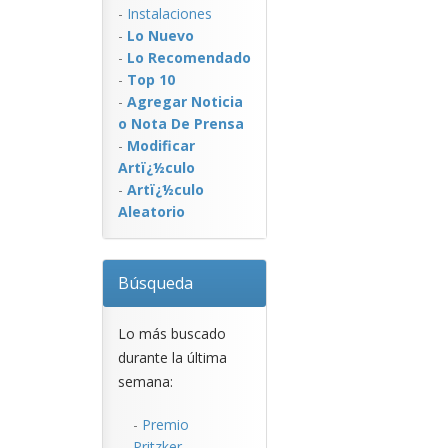
-
Instalaciones
-
Lo Nuevo
-
Lo Recomendado
-
Top 10
-
Agregar Noticia
o Nota De Prensa
-
Modificar
Artï¿½culo
-
Artï¿½culo
Aleatorio
Búsqueda
Lo más buscado
durante la última
semana:
-
Premio
Pritzker