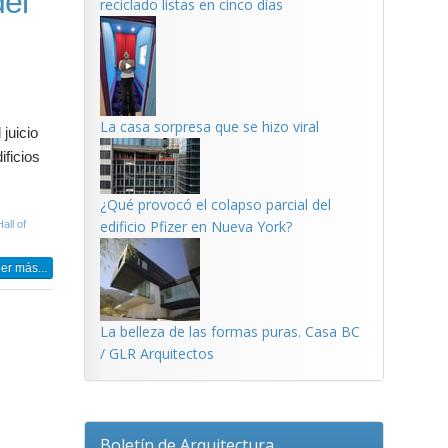
del
reciclado listas en cinco días
La casa sorpresa que se hizo viral
juicio
ificios
¿Qué provocó el colapso parcial del
edificio Pfizer en Nueva York?
all of
er más...
La belleza de las formas puras. Casa BC
/ GLR Arquitectos
Boletín de Arquitectura