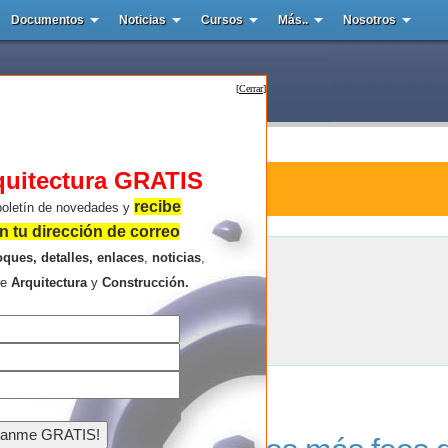
Documentos
Noticias
Cursos
Más..
Nosotros
[
Cerrar
]
quitectura GRATIS
tura : Burnham Hoyt
recibe
boletín de novedades y
 tu dirección de correo
oques, detalles, enlaces
,
noticias
,
Burnham Hoyt
re
Arquitectura
y
Construcción.
Resultados de la búsqueda .