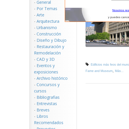
-
General
-
Por Temas
Nosotros re
-
Arte
y puedes cance
-
Arquitectura
-
Urbanismo
-
Construcción
-
Diseño y Dibujo
-
Restauración y
Remodelación
-
CAD y 3D
-
Eventos y
Edificios más feos del mun
,
exposiciones
Fame and Museum
Más...
-
Archivo histórico
-
Concursos y
cursos
-
Bibliografias
-
Entrevistas
-
Breves
-
Libros
Recomendados
-
Proyectos