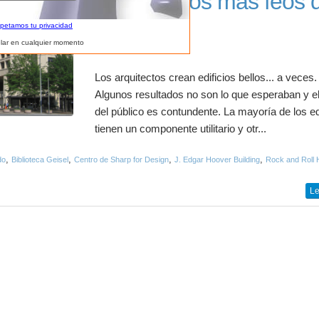
Los edificios más feos 
mundo
spetamos tu privacidad
lar en cualquier momento
Los arquitectos crean edificios bellos... a veces.
Algunos resultados no son lo que esperaban y el 
del público es contundente. La mayoría de los ed
tienen un componente utilitario y otr...
,
,
,
,
do
Biblioteca Geisel
Centro de Sharp for Design
J. Edgar Hoover Building
Rock and Roll H
Le