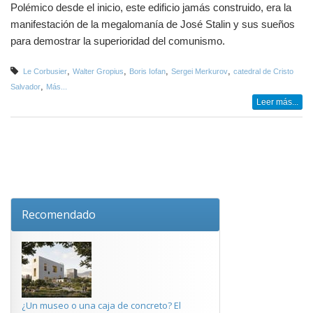
Polémico desde el inicio, este edificio jamás construido, era la
manifestación de la megalomanía de José Stalin y sus sueños
para demostrar la superioridad del comunismo.
,
,
,
,
Le Corbusier
Walter Gropius
Boris Iofan
Sergei Merkurov
catedral de Cristo
,
Salvador
Más...
Leer más...
Recomendado
¿Un museo o una caja de concreto? El