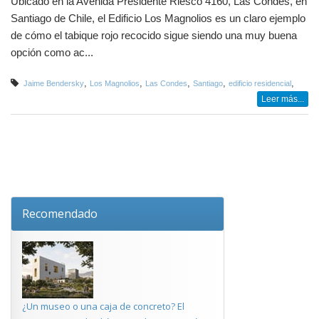
Ubicado en la Avenida Presidente Riesco 4160, Las Condes, en
Santiago de Chile, el Edificio Los Magnolios es un claro ejemplo
de cómo el tabique rojo recocido sigue siendo una muy buena
opción como ac...
,
,
,
,
,
Jaime Bendersky
Los Magnolios
Las Condes
Santiago
edificio residencial
Leer más...
Recomendado
¿Un museo o una caja de concreto? El