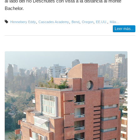
al lado del río Deschutes con vista a la distancia al monte
Bachelor.
,
,
,
,
,
Hennebery Eddy
Cascades Academy
Bend
Oregon
EE.UU.
Más...
Leer más...