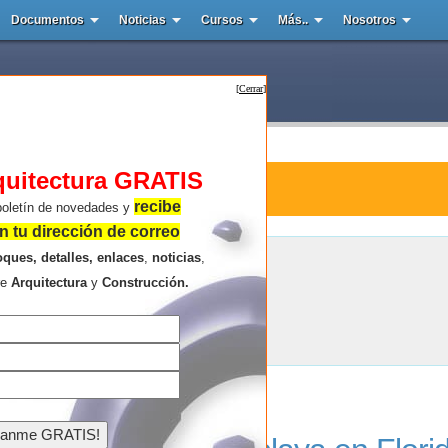
Documentos
Noticias
Cursos
Más..
Nosotros
[
Cerrar
]
quitectura GRATIS
tura : Beach Road 2
recibe
boletín de novedades y
 tu dirección de correo
oques, detalles, enlaces
,
noticias
,
Beach Road 2
re
Arquitectura
y
Construcción.
Resultados de la búsqueda .