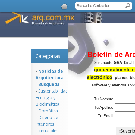
Boletín de Ar
Categorías
Noticias de Arquitec
Suscribete
GRATIS
al 
quincenalmente en
-
Noticias de
Arquitectura
electrónico
,
planos, bl
-
Búsqueda
software
y
eventos
sob
-
Sustentabilidad,
Ecologí­a y
Tu Nombre:
Bioclimática
Tu Apellido:
-
Domótica
Tu Email:
-
Diseño de
Interiores
NOTICIAS:
-
Inmuebles