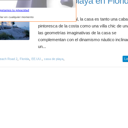
Casa de playa en Flori
spetamos tu privacidad
lar en cualquier momento
Moderna y atemporal, la casa es tanto una cab
pintoresca de la costa como una villa chic de una
las geometrías imaginativas de la casa se
complementan con el dinamismo náutico inclina
un...
,
,
,
,
Le
each Road 2
Florida
EE.UU.
casa de playa