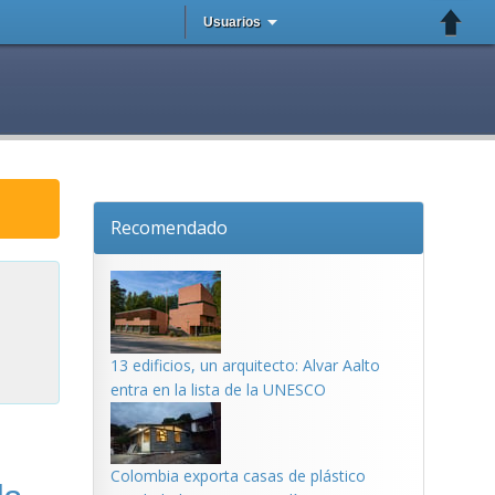
Usuarios
Recomendado
13 edificios, un arquitecto: Alvar Aalto
entra en la lista de la UNESCO
Colombia exporta casas de plástico