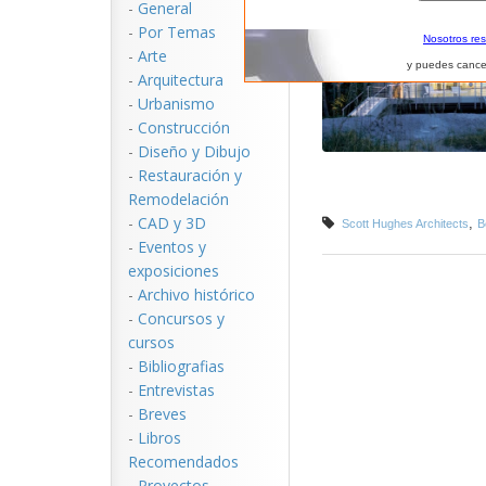
-
General
-
Por Temas
Nosotros re
-
Arte
y puedes cance
-
Arquitectura
-
Urbanismo
-
Construcción
-
Diseño y Dibujo
-
Restauración y
Remodelación
-
CAD y 3D
,
Scott Hughes Architects
B
-
Eventos y
exposiciones
-
Archivo histórico
-
Concursos y
cursos
-
Bibliografias
-
Entrevistas
-
Breves
-
Libros
Recomendados
-
Proyectos