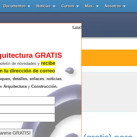
Documentos
Noticias
Cursos
Más..
Nosotros
[
Cerrar
]
quitectura GRATIS
tura : BNIM
recibe
boletín de novedades y
 tu dirección de correo
oques, detalles, enlaces
,
noticias
,
BNIM
re
Arquitectura
y
Construcción.
Resultados de la búsqueda .