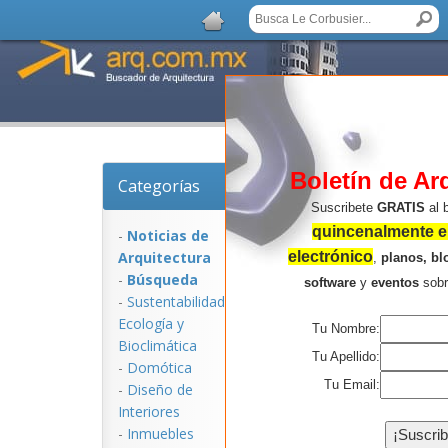
Boletín de Ar
Categorías
Noticias de Arquitec
Suscribete
GRATIS
al 
quincenalmente en
-
Noticias de
Arquitectura
electrónico
,
planos, bl
-
Búsqueda
software
y
eventos
sob
-
Sustentabilidad,
Ecologí­a y
Tu Nombre:
Bioclimática
Tu Apellido:
-
Domótica
Tu Email:
-
Diseño de
Interiores
NOTICIAS:
-
Inmuebles