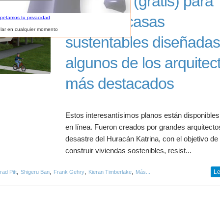
25 planos (gratis) para
construir casas
spetamos tu privacidad
lar en cualquier momento
sustentables diseñadas
algunos de los arquitec
más destacados
Estos interesantísimos planos están disponibles 
en línea. Fueron creados por grandes arquitectos
desastre del Huracán Katrina, con el objetivo de
construir viviendas sostenibles, resist...
,
,
,
,
Le
rad Pitt
Shigeru Ban
Frank Gehry
Kieran Timberlake
Más...