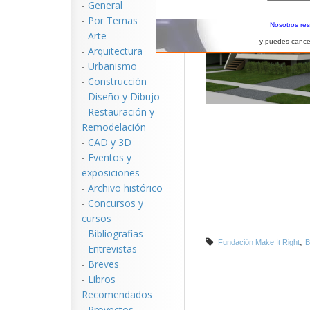
-
General
-
Por Temas
Nosotros re
-
Arte
y puedes cance
-
Arquitectura
-
Urbanismo
-
Construcción
-
Diseño y Dibujo
-
Restauración y
Remodelación
-
CAD y 3D
-
Eventos y
exposiciones
-
Archivo histórico
-
Concursos y
cursos
-
Bibliografias
,
Fundación Make It Right
B
-
Entrevistas
-
Breves
-
Libros
Recomendados
-
Proyectos