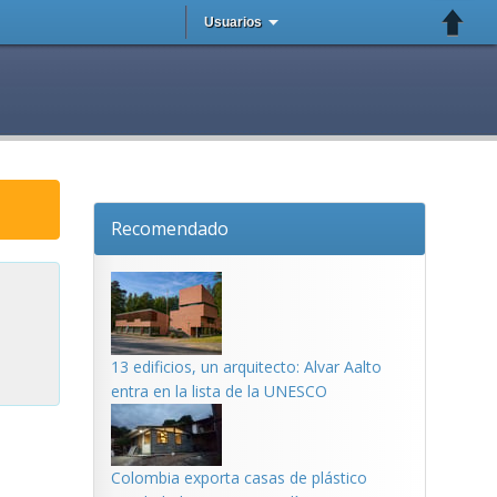
Usuarios
Recomendado
13 edificios, un arquitecto: Alvar Aalto
entra en la lista de la UNESCO
Colombia exporta casas de plástico