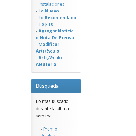
-
Instalaciones
-
Lo Nuevo
-
Lo Recomendado
-
Top 10
-
Agregar Noticia
o Nota De Prensa
-
Modificar
Artï¿½culo
-
Artï¿½culo
Aleatorio
Búsqueda
Lo más buscado
durante la última
semana:
-
Premio
Pritzker