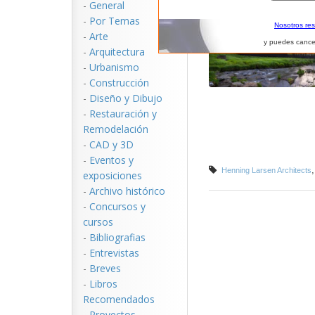
-
General
-
Por Temas
Nosotros re
-
Arte
y puedes cance
-
Arquitectura
-
Urbanismo
-
Construcción
-
Diseño y Dibujo
-
Restauración y
Remodelación
-
CAD y 3D
-
Eventos y
Henning Larsen Architects
exposiciones
-
Archivo histórico
-
Concursos y
cursos
-
Bibliografias
-
Entrevistas
-
Breves
-
Libros
Recomendados
-
Proyectos