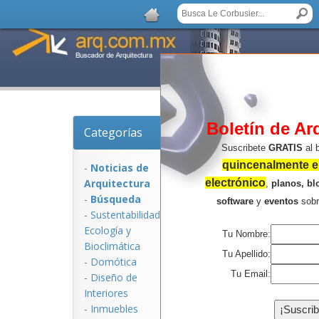
Boletín de Ar
Categorías
Noticias de Arquitec
Suscribete
GRATIS
al 
quincenalmente en
-
Noticias de
Arquitectura
electrónico
,
planos, bl
-
Búsqueda
software
y
eventos
sob
-
Sustentabilidad,
Ecologí­a y
Tu Nombre:
Bioclimática
Tu Apellido:
-
Domótica
Tu Email:
-
Diseño de
Interiores
NOTICIAS:
-
Inmuebles