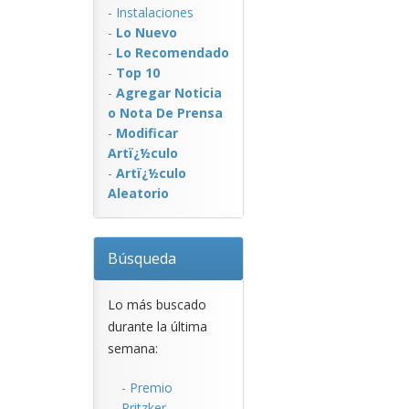
-
Instalaciones
-
Lo Nuevo
-
Lo Recomendado
-
Top 10
-
Agregar Noticia
o Nota De Prensa
-
Modificar
Artï¿½culo
-
Artï¿½culo
Aleatorio
Búsqueda
Lo más buscado
durante la última
semana:
-
Premio
Pritzker