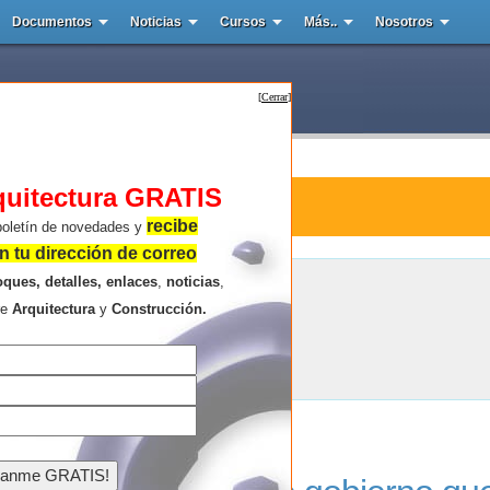
Documentos
Noticias
Cursos
Más..
Nosotros
[
Cerrar
]
quitectura GRATIS
tura : Ayuntamiento de Eystur
recibe
boletín de novedades y
 tu dirección de correo
oques, detalles, enlaces
,
noticias
,
Ayuntamiento de Eystur
re
Arquitectura
y
Construcción.
Resultados de la búsqueda .