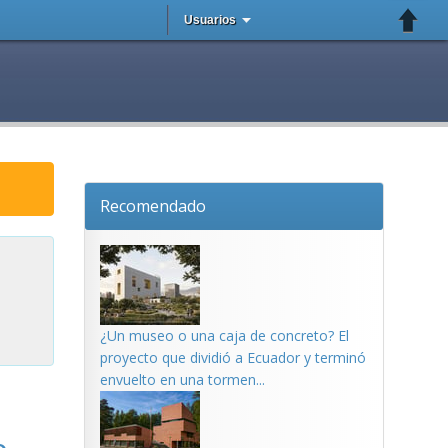
Usuarios
Recomendado
¿Un museo o una caja de concreto? El
proyecto que dividió a Ecuador y terminó
envuelto en una tormen...