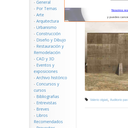
-
General
-
Por Temas
Nosotros re
-
Arte
y puedes cance
-
Arquitectura
-
Urbanismo
-
Construcción
-
Diseño y Dibujo
-
Restauración y
Remodelación
-
CAD y 3D
-
Eventos y
exposiciones
-
Archivo histórico
-
Concursos y
cursos
-
Bibliografias
,
Valerio olgiati
Auditorio par
-
Entrevistas
-
Breves
-
Libros
Recomendados
-
Proyectos