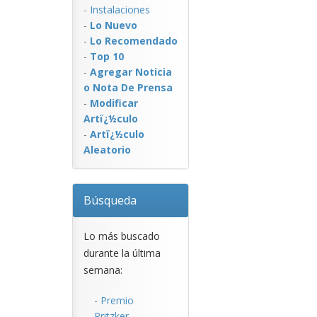
-
Instalaciones
-
Lo Nuevo
-
Lo Recomendado
-
Top 10
-
Agregar Noticia
o Nota De Prensa
-
Modificar
Artï¿½culo
-
Artï¿½culo
Aleatorio
Búsqueda
Lo más buscado
durante la última
semana:
-
Premio
Pritzker