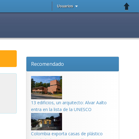
Usuarios
Recomendado
13 edificios, un arquitecto: Alvar Aalto
entra en la lista de la UNESCO
Colombia exporta casas de plástico