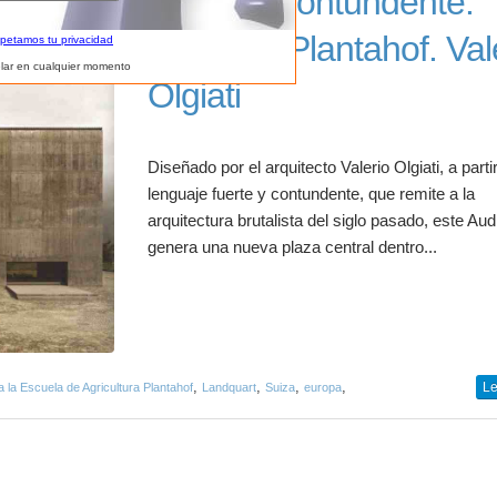
Fuerte y contundente:
Auditorio Plantahof. Val
spetamos tu privacidad
lar en cualquier momento
Olgiati
Diseñado por el arquitecto Valerio Olgiati, a parti
lenguaje fuerte y contundente, que remite a la
arquitectura brutalista del siglo pasado, este Audi
genera una nueva plaza central dentro...
,
,
,
,
Le
a la Escuela de Agricultura Plantahof
Landquart
Suiza
europa