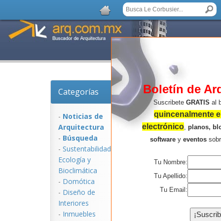
Boletín de Ar
Categorías
Noticias de Arquitect
Suscribete
GRATIS
al 
quincenalmente en
-
Noticias de
Arquitectura
electrónico
,
planos, bl
-
Búsqueda
software
y
eventos
sob
-
Sustentabilidad,
Ecologí­a y
Tu Nombre:
Bioclimática
Tu Apellido:
-
Domótica
Tu Email:
-
Diseño de
Interiores
NOTICIAS:
-
Inmuebles