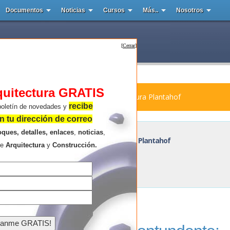
Documentos
Noticias
Cursos
Más..
Nosotros
[
Cerrar
]
quitectura GRATIS
ura : Auditorio para la Escuela de Agricultura Plantahof
recibe
boletín de novedades y
 tu dirección de correo
oques, detalles, enlaces
,
noticias
,
Auditorio para la Escuela de Agricultura Plantahof
re
Arquitectura
y
Construcción.
Resultados de la búsqueda .