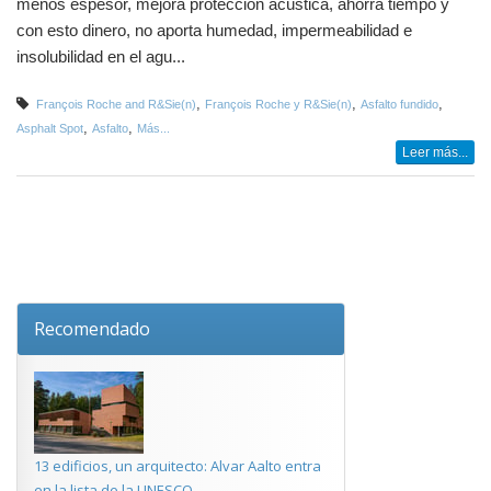
menos espesor, mejora protección acústica, ahorra tiempo y
con esto dinero, no aporta humedad, impermeabilidad e
insolubilidad en el agu...
,
,
,
François Roche and R&Sie(n)
François Roche y R&Sie(n)
Asfalto fundido
,
,
Asphalt Spot
Asfalto
Más...
Leer más...
Recomendado
13 edificios, un arquitecto: Alvar Aalto entra
en la lista de la UNESCO