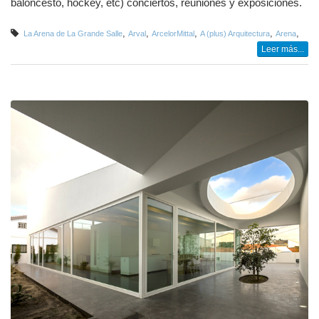
baloncesto, hockey, etc) conciertos, reuniones y exposiciones.
,
,
,
,
,
La Arena de La Grande Salle
Arval
ArcelorMittal
A (plus) Arquitectura
Arena
Leer más...