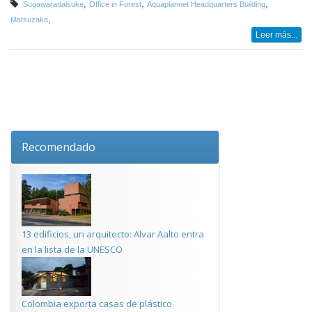
,
,
,
Sugawaradaisuke
Office in Forest
Aquaplannet Headquarters Building
,
Matsuzaka
Leer más...
Recomendado
13 edificios, un arquitecto: Alvar Aalto entra
en la lista de la UNESCO
Colombia exporta casas de plástico