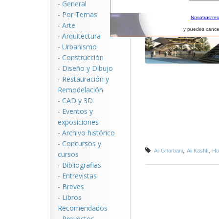
-
General
-
Por Temas
Nosotros re
-
Arte
y puedes cance
-
Arquitectura
-
Urbanismo
-
Construcción
-
Diseño y Dibujo
-
Restauración y
Remodelación
-
CAD y 3D
-
Eventos y
exposiciones
-
Archivo histórico
-
Concursos y
,
,
Ali Ghorbani
Ali Kashfi
Ho
cursos
-
Bibliografias
-
Entrevistas
-
Breves
-
Libros
Recomendados
-
Proyectos