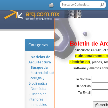
Boletín de Ar
Categorías
Noticias de Arquitectu
Suscribete
GRATIS
al 
quincenalmente en
-
Noticias de
Arquitectura
electrónico
,
planos, bl
-
Búsqueda
software
y
eventos
sob
-
Sustentabilidad,
Ecologí­a y
Tu Nombre:
Bioclimática
Tu Apellido:
-
Domótica
Tu Email:
-
Diseño de
Interiores
NOTICIAS:
-
Inmuebles