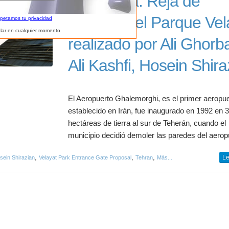
Propuesta: Reja de
Entrada del Parque Vel
spetamos tu privacidad
lar en cualquier momento
realizado por Ali Ghorba
Ali Kashfi, Hosein Shira
El Aeropuerto Ghalemorghi, es el primer aeropu
establecido en Irán, fue inaugurado en 1992 en 
hectáreas de tierra al sur de Teherán, cuando el
municipio decidió demoler las paredes del aeropu
,
,
,
Le
sein Shirazian
Velayat Park Entrance Gate Proposal
Tehran
Más...