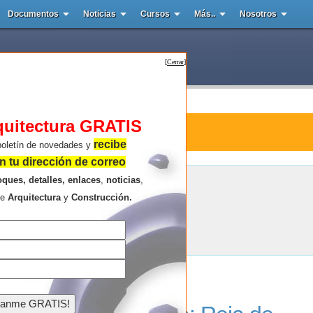
Documentos
Noticias
Cursos
Más..
Nosotros
[
Cerrar
]
quitectura GRATIS
ra : Ali Kashfi
recibe
boletín de novedades y
 tu dirección de correo
oques, detalles, enlaces
,
noticias
,
Ali Kashfi
re
Arquitectura
y
Construcción.
Resultados de la búsqueda .