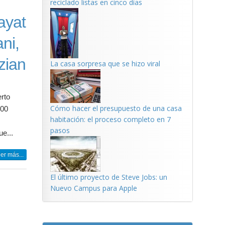
reciclado listas en cinco días
ayat
ni,
zian
La casa sorpresa que se hizo viral
erto
Cómo hacer el presupuesto de una casa
300
habitación: el proceso completo en 7
pasos
e...
er más...
El último proyecto de Steve Jobs: un
Nuevo Campus para Apple