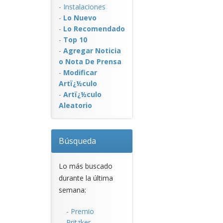
-
Instalaciones
-
Lo Nuevo
-
Lo Recomendado
-
Top 10
-
Agregar Noticia
o Nota De Prensa
-
Modificar
Artï¿½culo
-
Artï¿½culo
Aleatorio
Búsqueda
Lo más buscado
durante la última
semana:
-
Premio
Pritzker