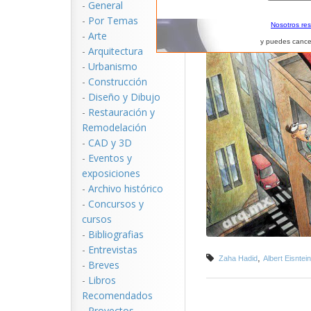
-
General
-
Por Temas
Nosotros re
-
Arte
y puedes cance
-
Arquitectura
-
Urbanismo
-
Construcción
-
Diseño y Dibujo
-
Restauración y
Remodelación
-
CAD y 3D
-
Eventos y
exposiciones
-
Archivo histórico
-
Concursos y
cursos
-
Bibliografias
-
Entrevistas
,
Zaha Hadid
Albert Eisntein
-
Breves
-
Libros
Recomendados
-
Proyectos