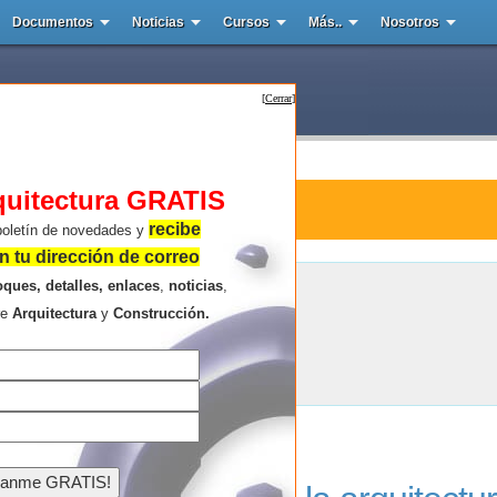
Documentos
Noticias
Cursos
Más..
Nosotros
[
Cerrar
]
quitectura GRATIS
ura : Albert Eisntein
recibe
boletín de novedades y
 tu dirección de correo
oques, detalles, enlaces
,
noticias
,
Albert Eisntein
re
Arquitectura
y
Construcción.
Resultados de la búsqueda .