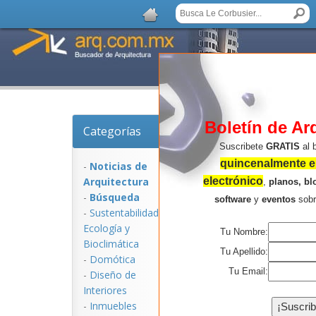
Boletín de Ar
Categorías
Noticias de Arquitect
Suscribete
GRATIS
al 
quincenalmente en
-
Noticias de
Arquitectura
electrónico
,
planos, bl
-
Búsqueda
software
y
eventos
sob
-
Sustentabilidad,
Ecologí­a y
Tu Nombre:
Bioclimática
Tu Apellido:
-
Domótica
Tu Email:
-
Diseño de
Interiores
NOTICIAS:
-
Inmuebles