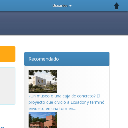
Usuarios
Recomendado
¿Un museo o una caja de concreto? El
proyecto que dividió a Ecuador y terminó
envuelto en una tormen...