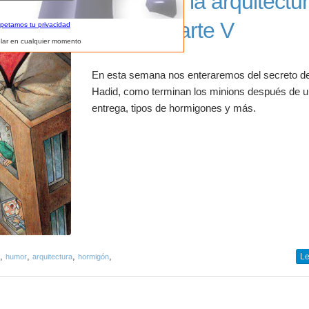
Humor en la arquitectu
octubre parte V
spetamos tu privacidad
lar en cualquier momento
En esta semana nos enteraremos del secreto d
Hadid, como terminan los minions después de 
entrega, tipos de hormigones y más.
,
,
,
,
Le
humor
arquitectura
hormigón