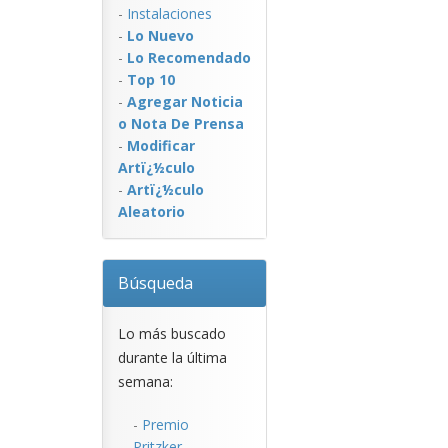
-
Instalaciones
-
Lo Nuevo
-
Lo Recomendado
-
Top 10
-
Agregar Noticia
o Nota De Prensa
-
Modificar
Artï¿½culo
-
Artï¿½culo
Aleatorio
Búsqueda
Lo más buscado
durante la última
semana:
-
Premio
Pritzker