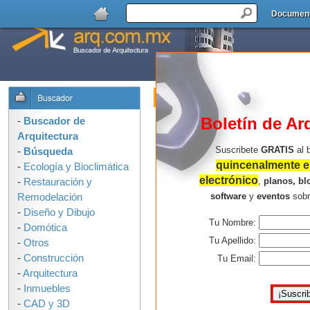
Documen
Buscador de Arquitectura : Formulari
OPCIONES DE BUSQUEDA:
Boletín de Ar
-
Buscador de
Arquitectura
Suscribete
GRATIS
al 
-
Búsqueda
quincenalmente en
-
Ecología y Bioclimática
electrónico
,
planos, bl
-
Restauración y
software
y
eventos
sob
Remodelación
-
Diseño y Dibujo
Tu Nombre:
-
Domótica
Consejos para buscar mejor:
Tu Apellido:
-
Otros
-
Construcción
Usa solo las palabras que 
Tu Email:
-
Arquitectura
arquitectura en la ilustració
-
Inmuebles
palabras, mas resultados e
-
CAD y 3D
No uses corchetes, comillas