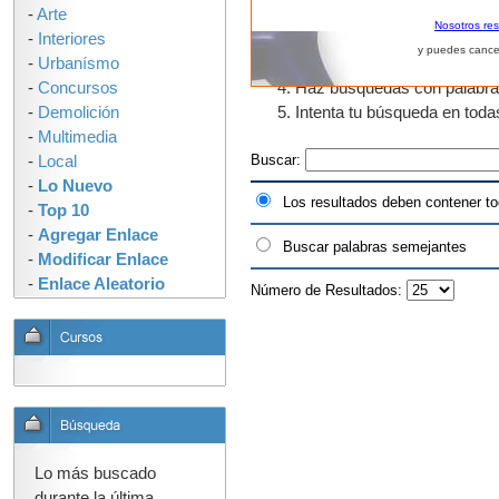
-
Arte
El uso de fragmentos de pal
Nosotros re
-
Interiores
que tengan "urban" en algun
y puedes cance
-
Urbanísmo
como urbano, urbanos, urban
-
Concursos
Haz búsquedas con palabras s
-
Demolición
Intenta tu búsqueda en tod
-
Multimedia
Buscar:
-
Local
-
Lo Nuevo
Los resultados deben contener to
-
Top 10
-
Agregar Enlace
Buscar palabras semejantes
-
Modificar Enlace
-
Enlace Aleatorio
Número de Resultados:
Lo más buscado
durante la última