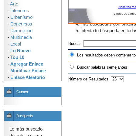
-
Arte
El uso de fragmentos de pal
Nosotros re
-
Interiores
que tengan "urban" en algun
y puedes cance
-
Urbanísmo
como urbano, urbanos, urban
-
Concursos
Haz búsquedas con palabras s
-
Demolición
Intenta tu búsqueda en tod
-
Multimedia
Buscar:
-
Local
-
Lo Nuevo
Los resultados deben contener to
-
Top 10
-
Agregar Enlace
Buscar palabras semejantes
-
Modificar Enlace
-
Enlace Aleatorio
Número de Resultados:
Lo más buscado
durante la última