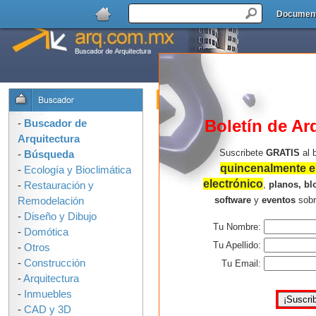
Documen
Buscador de Arquitectura : Formulari
OPCIONES DE BUSQUEDA:
Boletín de Ar
-
Buscador de
Arquitectura
Suscribete
GRATIS
al 
-
Búsqueda
quincenalmente en
-
Ecología y Bioclimática
electrónico
,
planos, bl
-
Restauración y
software
y
eventos
sob
Remodelación
-
Diseño y Dibujo
Tu Nombre:
-
Domótica
Consejos para buscar mejor:
Tu Apellido:
-
Otros
-
Construcción
Usa solo las palabras que 
Tu Email:
-
Arquitectura
arquitectura en la ilustració
-
Inmuebles
palabras, mas resultados e
-
CAD y 3D
No uses corchetes, comillas