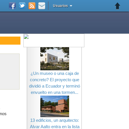
Usuarios
¿Un museo o una caja de
concreto? El proyecto que
dividió a Ecuador y terminó
envuelto en una tormen...
enos
13 edificios, un arquitecto:
Alvar Aalto entra en la lista