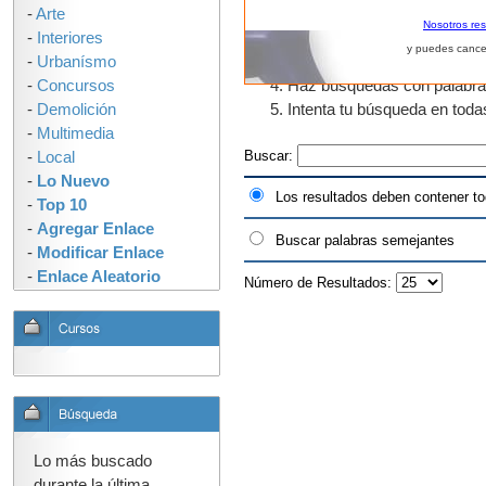
-
Arte
El uso de fragmentos de pal
Nosotros re
-
Interiores
que tengan "urban" en algun
y puedes cance
-
Urbanísmo
como urbano, urbanos, urban
-
Concursos
Haz búsquedas con palabras s
-
Demolición
Intenta tu búsqueda en tod
-
Multimedia
Buscar:
-
Local
-
Lo Nuevo
Los resultados deben contener to
-
Top 10
-
Agregar Enlace
Buscar palabras semejantes
-
Modificar Enlace
-
Enlace Aleatorio
Número de Resultados:
Lo más buscado
durante la última