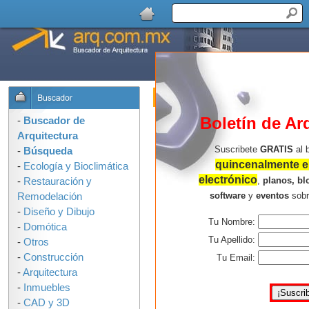
Buscador de Arquitectura : Formulari
OPCIONES DE BUSQUEDA:
Boletín de Ar
-
Buscador de
Arquitectura
Suscribete
GRATIS
al 
-
Búsqueda
quincenalmente en
-
Ecología y Bioclimática
electrónico
,
planos, bl
-
Restauración y
software
y
eventos
sob
Remodelación
-
Diseño y Dibujo
Tu Nombre:
-
Domótica
Consejos para buscar mejor:
Tu Apellido:
-
Otros
-
Construcción
Usa solo las palabras que 
Tu Email:
-
Arquitectura
arquitectura en la ilustració
-
Inmuebles
palabras, mas resultados e
-
CAD y 3D
No uses corchetes, comillas