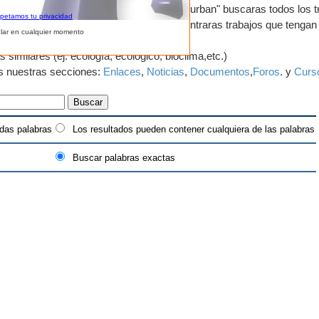
abras puede a veces ayudar, ej: si usas "urban" buscaras todos los t
spetamos tu privacidad
a parte de su descripción por lo que encontraras trabajos que tengan
lar en cualquier momento
ismo, urbanístico, etc.
imilares (ej: ecología, ecológico, bioclima,etc.)
as nuestras secciones:
Enlaces
,
Noticias
,
Documentos
,
Foros
. y
Curs
das palabras
Los resultados pueden contener cualquiera de las palabras
Buscar palabras exactas