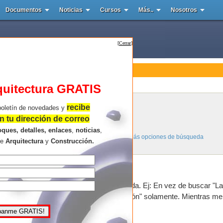
Documentos
Noticias
Cursos
Más..
Nosotros
[
Cerrar
]
o de Búsqueda
quitectura GRATIS
Páginas y Links de Arquitectura
recibe
boletín de novedades y
Resultados de la búsqueda.
 tu dirección de correo
oques, detalles, enlaces
,
noticias
,
Más opciones de búsqueda
re
Arquitectura
y
Construcción.
consideres mas importantes en la búsqueda. Ej: En vez de buscar "La
n" pon "arquitectura ilustración" o "ilustración" solamente. Mientras m
ncontrarás.
,puntos u otros símbolos.