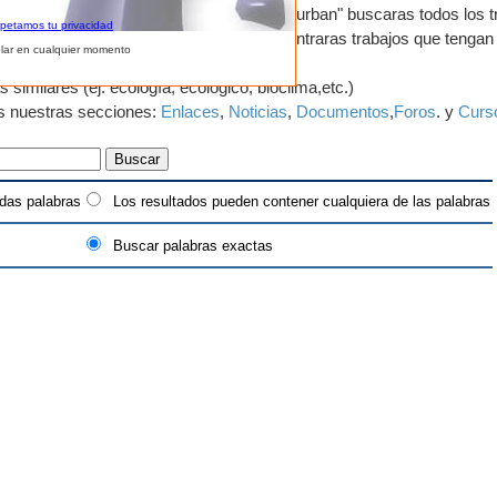
abras puede a veces ayudar, ej: si usas "urban" buscaras todos los t
spetamos tu privacidad
a parte de su descripción por lo que encontraras trabajos que tengan
lar en cualquier momento
ismo, urbanístico, etc.
imilares (ej: ecología, ecológico, bioclima,etc.)
as nuestras secciones:
Enlaces
,
Noticias
,
Documentos
,
Foros
. y
Curs
das palabras
Los resultados pueden contener cualquiera de las palabras
Buscar palabras exactas