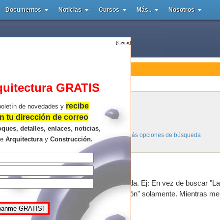
Documentos
Noticias
Cursos
Más..
Nosotros
[
Cerrar
]
o de Búsqueda
quitectura GRATIS
Páginas y Links de Arquitectura
recibe
boletín de novedades y
Resultados de la búsqueda.
 tu dirección de correo
oques, detalles, enlaces
,
noticias
,
Más opciones de búsqueda
re
Arquitectura
y
Construcción.
consideres mas importantes en la búsqueda. Ej: En vez de buscar "La
n" pon "arquitectura ilustración" o "ilustración" solamente. Mientras m
ncontrarás.
,puntos u otros símbolos.