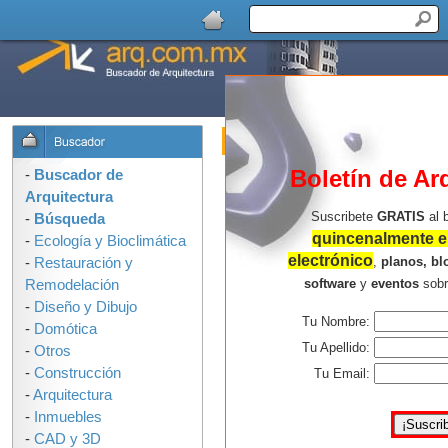
Buscador de Arquitectura : Formulari
OPCIONES DE BUSQUEDA:
Boletín de Ar
-
Buscador de
Arquitectura
Suscribete
GRATIS
al 
-
Búsqueda
quincenalmente en
-
Ecología y Bioclimática
electrónico
,
planos, bl
-
Restauración y
software
y
eventos
sob
Remodelación
-
Diseño y Dibujo
Tu Nombre:
-
Domótica
Consejos para buscar mejor:
Tu Apellido:
-
Otros
-
Construcción
Usa solo las palabras que 
Tu Email:
-
Arquitectura
arquitectura en la ilustració
-
Inmuebles
palabras, mas resultados e
-
CAD y 3D
No uses corchetes, comillas