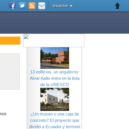
Usuarios
13 edificios, un arquitecto:
Alvar Aalto entra en la lista
de la UNESCO
enos
¿Un museo o una caja de
concreto? El proyecto que
dividió a Ecuador y terminó