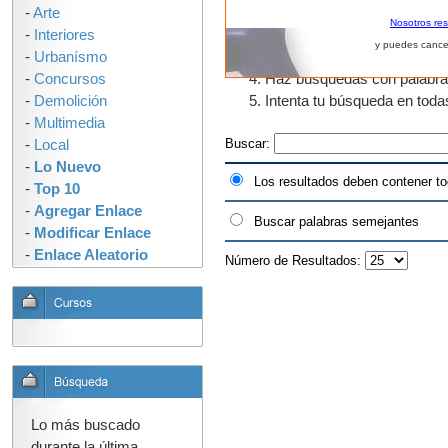
-
Arte
El uso de fragmentos de pal
Nosotros re
-
Interiores
que tengan "urban" en algun
y puedes cance
-
Urbanísmo
como urbano, urbanos, urban
-
Concursos
Haz búsquedas con palabras s
-
Demolición
Intenta tu búsqueda en tod
-
Multimedia
Buscar:
-
Local
-
Lo Nuevo
Los resultados deben contener to
-
Top 10
-
Agregar Enlace
Buscar palabras semejantes
-
Modificar Enlace
-
Enlace Aleatorio
Número de Resultados:
Lo más buscado
durante la última