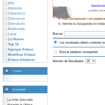
-
Arte
El uso de fragmentos de pal
Nosotros re
-
Interiores
que tengan "urban" en algun
y puedes cance
-
Urbanísmo
como urbano, urbanos, urban
-
Concursos
Haz búsquedas con palabras s
-
Demolición
Intenta tu búsqueda en tod
-
Multimedia
Buscar:
-
Local
-
Lo Nuevo
Los resultados deben contener to
-
Top 10
-
Agregar Enlace
Buscar palabras semejantes
-
Modificar Enlace
-
Enlace Aleatorio
Número de Resultados:
Lo más buscado
durante la última