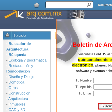
Documen
Buscador de Arquitectura : Formulari
OPCIONES DE BUSQUEDA:
Boletín de Ar
-
Buscador de
Arquitectura
Suscribete
GRATIS
al 
-
Búsqueda
quincenalmente en
-
Ecología y Bioclimática
electrónico
,
planos, bl
-
Restauración y
software
y
eventos
sob
Remodelación
-
Diseño y Dibujo
Tu Nombre:
-
Domótica
Consejos para buscar mejor:
Tu Apellido:
-
Otros
-
Construcción
Usa solo las palabras que 
Tu Email:
-
Arquitectura
arquitectura en la ilustració
-
Inmuebles
palabras, mas resultados e
-
CAD y 3D
No uses corchetes, comillas