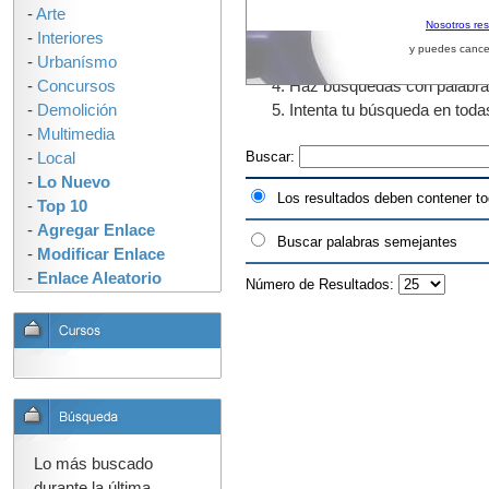
-
Arte
El uso de fragmentos de pal
Nosotros re
-
Interiores
que tengan "urban" en algun
y puedes cance
-
Urbanísmo
como urbano, urbanos, urban
-
Concursos
Haz búsquedas con palabras s
-
Demolición
Intenta tu búsqueda en tod
-
Multimedia
Buscar:
-
Local
-
Lo Nuevo
Los resultados deben contener to
-
Top 10
-
Agregar Enlace
Buscar palabras semejantes
-
Modificar Enlace
-
Enlace Aleatorio
Número de Resultados:
Lo más buscado
durante la última