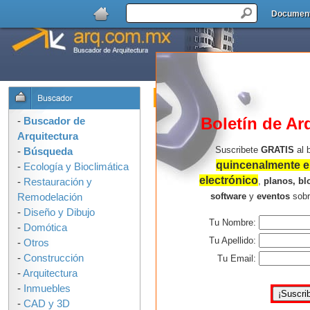
Documen
Buscador de Arquitectura : Formulari
OPCIONES DE BUSQUEDA:
Boletín de Ar
-
Buscador de
Arquitectura
Suscribete
GRATIS
al 
-
Búsqueda
quincenalmente en
-
Ecología y Bioclimática
electrónico
,
planos, bl
-
Restauración y
software
y
eventos
sob
Remodelación
-
Diseño y Dibujo
Tu Nombre:
-
Domótica
Consejos para buscar mejor:
Tu Apellido:
-
Otros
-
Construcción
Usa solo las palabras que 
Tu Email:
-
Arquitectura
arquitectura en la ilustració
-
Inmuebles
palabras, mas resultados e
-
CAD y 3D
No uses corchetes, comillas