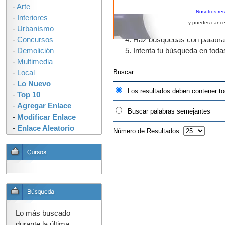
-
Arte
El uso de fragmentos de pal
Nosotros re
-
Interiores
que tengan "urban" en algun
y puedes cance
-
Urbanísmo
como urbano, urbanos, urban
-
Concursos
Haz búsquedas con palabras s
-
Demolición
Intenta tu búsqueda en tod
-
Multimedia
Buscar:
-
Local
-
Lo Nuevo
Los resultados deben contener to
-
Top 10
-
Agregar Enlace
Buscar palabras semejantes
-
Modificar Enlace
-
Enlace Aleatorio
Número de Resultados:
Lo más buscado
durante la última