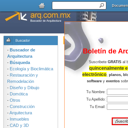
Documen
Buscador de Arquitectura : Formulari
OPCIONES DE BUSQUEDA:
Boletín de Ar
-
Buscador de
Arquitectura
Suscribete
GRATIS
al 
-
Búsqueda
quincenalmente en
-
Ecología y Bioclimática
electrónico
,
planos, bl
-
Restauración y
software
y
eventos
sob
Remodelación
-
Diseño y Dibujo
Tu Nombre:
-
Domótica
Consejos para buscar mejor:
Tu Apellido:
-
Otros
-
Construcción
Usa solo las palabras que 
Tu Email:
-
Arquitectura
arquitectura en la ilustració
-
Inmuebles
palabras, mas resultados e
-
CAD y 3D
No uses corchetes, comillas