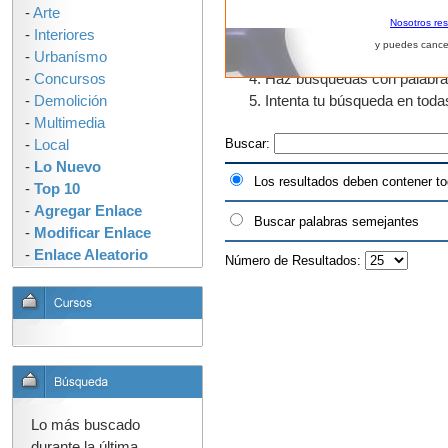
-
Arte
El uso de fragmentos de pal
Nosotros re
-
Interiores
que tengan "urban" en algun
y puedes cance
-
Urbanísmo
como urbano, urbanos, urban
-
Concursos
Haz búsquedas con palabras s
-
Demolición
Intenta tu búsqueda en tod
-
Multimedia
Buscar:
-
Local
-
Lo Nuevo
Los resultados deben contener to
-
Top 10
-
Agregar Enlace
Buscar palabras semejantes
-
Modificar Enlace
-
Enlace Aleatorio
Número de Resultados:
Lo más buscado
durante la última