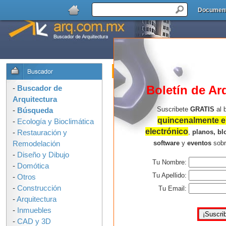
Documen
Buscador de Arquitectura : Formulari
OPCIONES DE BUSQUEDA:
Boletín de Ar
-
Buscador de
Arquitectura
Suscribete
GRATIS
al 
-
Búsqueda
quincenalmente en
-
Ecología y Bioclimática
electrónico
,
planos, bl
-
Restauración y
software
y
eventos
sob
Remodelación
-
Diseño y Dibujo
Tu Nombre:
-
Domótica
Consejos para buscar mejor:
Tu Apellido:
-
Otros
-
Construcción
Usa solo las palabras que 
Tu Email:
-
Arquitectura
arquitectura en la ilustració
-
Inmuebles
palabras, mas resultados e
-
CAD y 3D
No uses corchetes, comillas