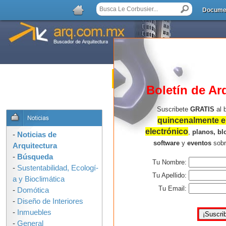
Docume
Noticias de Arquitec
Boletín de Ar
OPCIONES DE BUSQUEDA:
Suscribete
GRATIS
al 
quincenalmente en
electrónico
,
planos, bl
-
Noticias de
software
y
eventos
sob
Arquitectura
-
Búsqueda
Tu Nombre:
-
Sustentabilidad, Ecologí­
Tu Apellido:
a y Bioclimática
Llena la siguiente forma para 
Tu Email:
-
Domótica
'query' "
-
Diseño de Interiores
-
Inmuebles
Tu
-
General