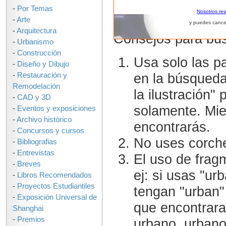
Correo Ele
-
Por Temas
Nosotros re
-
Arte
y puedes cance
-
Arquitectura
Consejos para bus
-
Urbanismo
-
Construcción
Usa solo las p
-
Diseño y Dibujo
en la búsqueda
-
Restauración y
Remodelación
la ilustración" 
-
CAD y 3D
solamente. Mie
-
Eventos y exposiciones
-
Archivo histórico
encontrarás.
-
Concursos y cursos
No uses corche
-
Bibliografias
-
Entrevistas
El uso de frag
-
Breves
ej: si usas "ur
-
Libros Recomendados
-
Proyectos Estudiantiles
tengan "urban"
-
Exposición Universal de
que encontrara
Shanghai
-
Premios
urbano, urbano