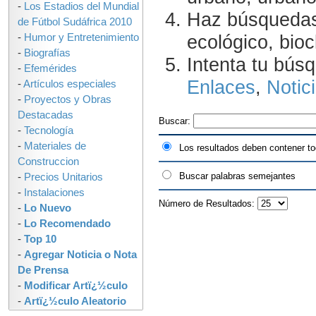
-
Los Estadios del Mundial
Haz búsquedas 
de Fútbol Sudáfrica 2010
ecológico, bioc
-
Humor y Entretenimiento
-
Biografías
Intenta tu bús
-
Efemérides
Enlaces
,
Notic
-
Artículos especiales
-
Proyectos y Obras
Destacadas
Buscar:
-
Tecnología
-
Materiales de
Los resultados deben contener to
Construccion
Buscar palabras semejantes
-
Precios Unitarios
-
Instalaciones
Número de Resultados:
-
Lo Nuevo
-
Lo Recomendado
-
Top 10
-
Agregar Noticia o Nota
De Prensa
-
Modificar Artï¿½culo
-
Artï¿½culo Aleatorio