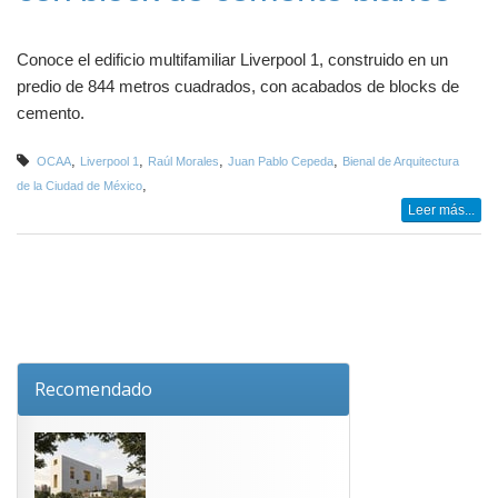
Conoce el edificio multifamiliar Liverpool 1, construido en un
predio de 844 metros cuadrados, con acabados de blocks de
cemento.
,
,
,
,
OCAA
Liverpool 1
Raúl Morales
Juan Pablo Cepeda
Bienal de Arquitectura
,
de la Ciudad de México
Leer más...
Recomendado