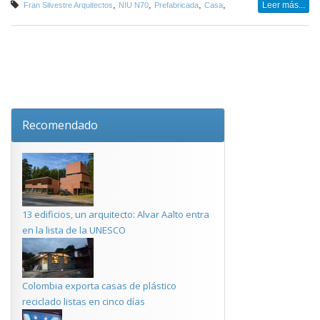
,
,
,
,
Leer más...
Fran Silvestre Arquitectos
NIU N70
Prefabricada
Casa
Recomendado
13 edificios, un arquitecto: Alvar Aalto entra
en la lista de la UNESCO
Colombia exporta casas de plástico
reciclado listas en cinco días