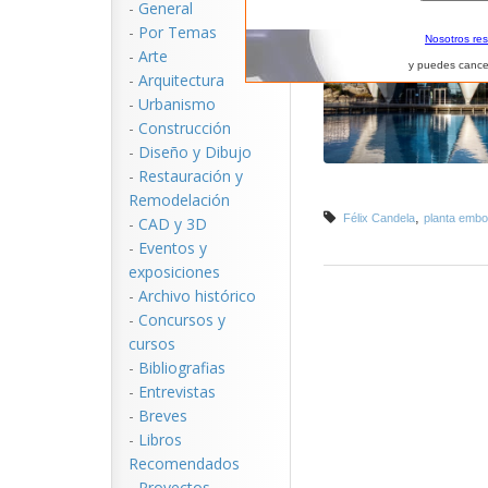
-
General
-
Por Temas
Nosotros re
-
Arte
y puedes cance
-
Arquitectura
-
Urbanismo
-
Construcción
-
Diseño y Dibujo
-
Restauración y
Remodelación
,
Félix Candela
planta embo
-
CAD y 3D
-
Eventos y
exposiciones
-
Archivo histórico
-
Concursos y
cursos
-
Bibliografias
-
Entrevistas
-
Breves
-
Libros
Recomendados
-
Proyectos