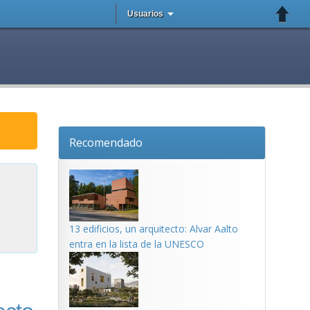
Usuarios
Recomendado
13 edificios, un arquitecto: Alvar Aalto
entra en la lista de la UNESCO