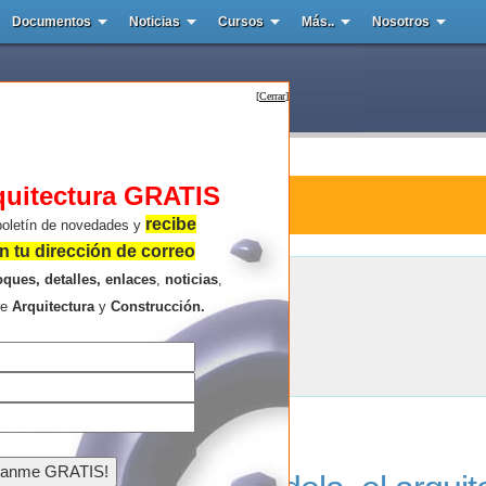
Documentos
Noticias
Cursos
Más..
Nosotros
[
Cerrar
]
quitectura GRATIS
ura : Cubiertas Ala
recibe
boletín de novedades y
 tu dirección de correo
oques, detalles, enlaces
,
noticias
,
Cubiertas Ala
re
Arquitectura
y
Construcción.
Resultados de la búsqueda .