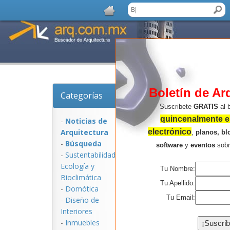
Boletín de Ar
Categorías
Noticias de Arquitect
Suscribete
GRATIS
al 
quincenalmente en
-
Noticias de
Arquitectura
electrónico
,
planos, bl
-
Búsqueda
software
y
eventos
sob
-
Sustentabilidad,
Ecologí­a y
Tu Nombre:
Bioclimática
Tu Apellido:
-
Domótica
Tu Email:
-
Diseño de
Interiores
NOTICIAS:
-
Inmuebles