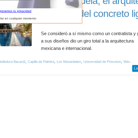
Felix Candela, el arquit
que hizo del concreto li
spetamos tu privacidad
lar en cualquier momento
Se consideró a sí mismo como un contratista y 
a sus diseños dio un giro total a la arquitectura
mexicana e internacional.
,
,
,
,
telladora Bacardí
Capilla de Palmira
Los Manantiales
Universidad de Princeton
Más...
Le