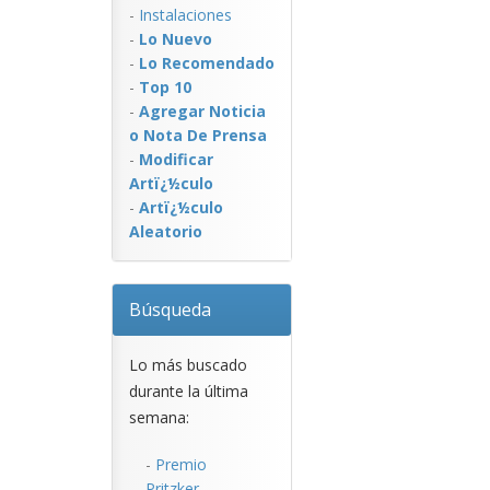
-
Instalaciones
-
Lo Nuevo
-
Lo Recomendado
-
Top 10
-
Agregar Noticia
o Nota De Prensa
-
Modificar
Artï¿½culo
-
Artï¿½culo
Aleatorio
Búsqueda
Lo más buscado
durante la última
semana:
-
Premio
Pritzker